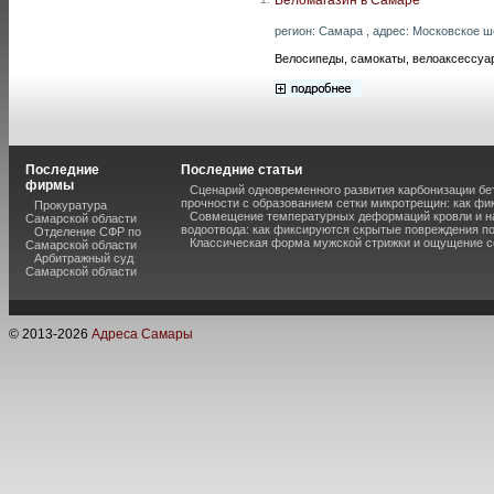
регион: Самара , адрес: Московское шо
Велосипеды, самокаты, велоаксессуа
Последние
Последние статьи
фирмы
Сценарий одновременного развития карбонизации бе
прочности с образованием сетки микротрещин: как фи
Прокуратура
Совмещение температурных деформаций кровли и н
Самарской области
водоотвода: как фиксируются скрытые повреждения п
Отделение СФР по
Классическая форма мужской стрижки и ощущение с
Самарской области
Арбитражный суд
Самарской области
© 2013-
2026
Адреса Самары