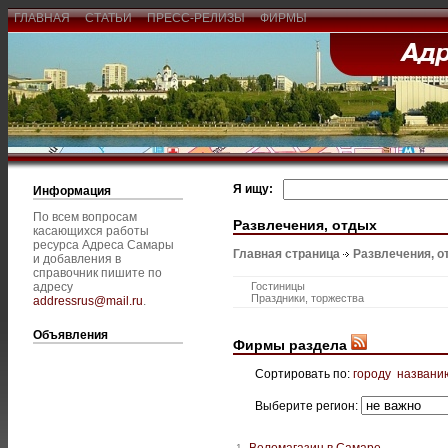
ГЛАВНАЯ
СТАТЬИ
ПРЕСС-РЕЛИЗЫ
ФИРМЫ
Я ищу:
Информация
По всем вопросам
Развлечения, отдых
касающихся работы
ресурса Адреса Самары
Главная страница
Развлечения, о
и добавления в
справочник пишите по
адресу
Гостиницы
Праздники, торжества
addressrus@mail.ru
.
Объявления
Фирмы раздела
Сортировать по:
городу
названи
Выберите регион:
Веломагазин в Самаре
1.