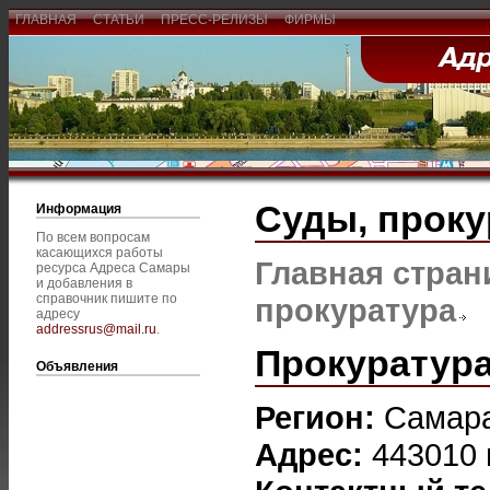
ГЛАВНАЯ
СТАТЬИ
ПРЕСС-РЕЛИЗЫ
ФИРМЫ
Суды, проку
Информация
По всем вопросам
касающихся работы
Главная стран
ресурса Адреса Самары
и добавления в
справочник пишите по
прокуратура
адресу
addressrus@mail.ru
.
Прокуратура
Объявления
Регион:
Самар
Адрес:
443010 