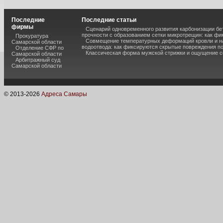
Последние
Последние статьи
фирмы
Сценарий одновременного развития карбонизации бе
прочности с образованием сетки микротрещин: как фи
Прокуратура
Совмещение температурных деформаций кровли и н
Самарской области
водоотвода: как фиксируются скрытые повреждения п
Отделение СФР по
Классическая форма мужской стрижки и ощущение с
Самарской области
Арбитражный суд
Самарской области
© 2013-
2026
Адреса Самары