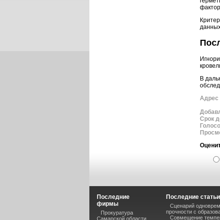
гермет
фактор
Критер
данных
Пос
Игнори
кровел
В даль
обслед
Адрес 
Добав
Срок д
Голос
Просм
Оценит
Последние
Последние статьи
фирмы
Сценарий одноврем
прочности с образов
Прокуратура
Совмещение темпер
Самарской области