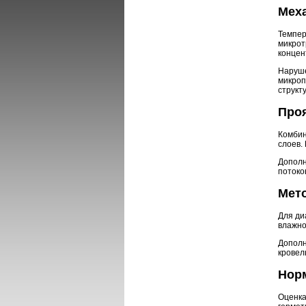
Мех
Темпер
микрот
концен
Наруше
микроп
структ
Про
Комбин
слоев.
Дополн
потоко
Мет
Для ди
влажно
Дополн
кровел
Норм
Оценка