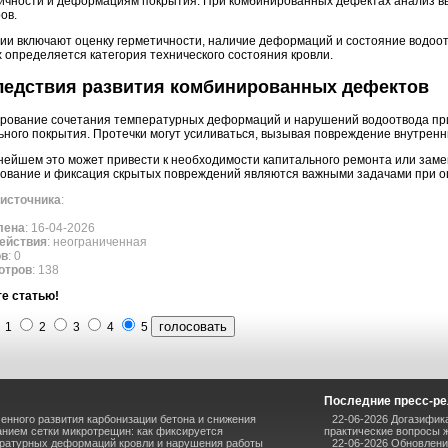
ичности и деформациям покрытия. При комбинированных дефектах анализ вы
ов.
ии включают оценку герметичности, наличие деформаций и состояние водоот
 определяется категория технического состояния кровли.
ледствия развития комбинированных дефектов
рование сочетания температурных деформаций и нарушений водоотвода пр
ьного покрытия. Протечки могут усиливаться, вызывая повреждение внутренн
нейшем это может привести к необходимости капитального ремонта или зам
ование и фиксация скрытых повреждений являются важными задачами при оц
источника
:
лена
: 16-04-2026
ействия
: неограниченная
ов
: 0
отров
: 138
е статью!
1
2
3
4
5
Последние пресс-р
енного развития карбонизации бетона и снижения
22-06-2026 Догазифик
анием сетки микротрещин: как фиксируется
практические вопросы ж
атурных деформаций кровли и нарушения работы
22-06-2026 Обновлен