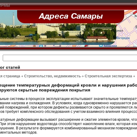
ИРМЫ
ог статей
я страница
Строительство, недвижимость
Строительная экспертиза
ещение температурных деформаций кровли и нарушения рабо
ируются скрытые повреждения покрытия
ьные системы в процессе эксплуатации испытывают значительные температ
вании нагрева и охлаждения. В условиях, когда одновременно нарушается р
ий повреждений, при котором дефекты развиваются скрыто и проявляются ли
ов требует комплексного обследования с учетом взаимного влияния процессо
атурные деформации вызывают расширение и сжатие элементов кровли, что 
 При этом нарушение водоотвода способствует накоплению влаги, которая из
рушение. В результате формируется комбинированный механизм повреждений
ментальных методов.