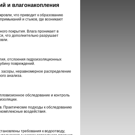
й и влагонакопления
ровли, что приводит к образованию
римыканий и стыков, где возникают
ного покрытия. Влага проникает в
ся, что дополнительно разрушает
овли.
тия, отслоения гидроизоляционных
лубину повреждений.
, засоры, неравномерное распределение
ого анализа.
епловизионное обследование и контроль
оизоляции.
в. Практические подходы к обследованию
я комплексные воздействия.
установлены требования к водоотводу,