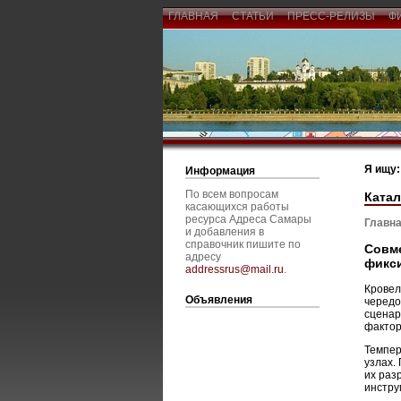
ГЛАВНАЯ
СТАТЬИ
ПРЕСС-РЕЛИЗЫ
Ф
Я ищу:
Информация
По всем вопросам
Катал
касающихся работы
ресурса Адреса Самары
Главна
и добавления в
справочник пишите по
Совм
адресу
фикс
addressrus@mail.ru
.
Кровел
Объявления
чередо
сценар
фактор
Темпер
узлах.
их раз
инстру