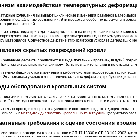
анизм взаимодействия температурных деформаци
атурные колебания вызывают циклические изменения размеров материалов к
рещин и ослаблению соединений. Эти процессы особенно выражены в зонах п
трации напряжений.
ние водоотвода приводит к задержке влаги на поверхности и в слоях кровель
овреждения, вызывая их развитие. При замерзании воды объем увеличивает
уру материалов. Совместное действие этих факторов ускоряет деградацию кр
явления скрытых повреждений кровли
ированные дефекты проявляются в виде локальных протечек, вздутий покры
 При этом визуальные признаки могут быть незначительными и не отражать г
ительно фиксируются изменения в работе системы водоотвода: застой воды
в. Эти признаки указывают на наличие скрытых дефектов, требующих детальн
оды обследования кровельных систем
агностики используются визуальные и инструментальные методы, включая т
сти. Эти методы позволяют выявить зоны накопления влаги и дефекты тепл
ительно проводится проверка уклонов и состояния водоотводящих элементо
ь описаны в
методиках диагностики кровельных конструкций
, где учитываютс
ативные требования к оценке состояния кровли
 состояния проводится в соответствии с СП 17.13330 и СП 13-102-2003, где 