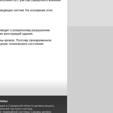
полняется с учетом совокупного влияния
водящих систем. На основании этих
иводит к ускоренному разрушению
их конструкций здания.
ены кровли. Поэтому своевременное
енке технического состояния.
елизы
ация в Самарской области должна решать
ителей частного сектора
ие трамвайной системы Самары должно