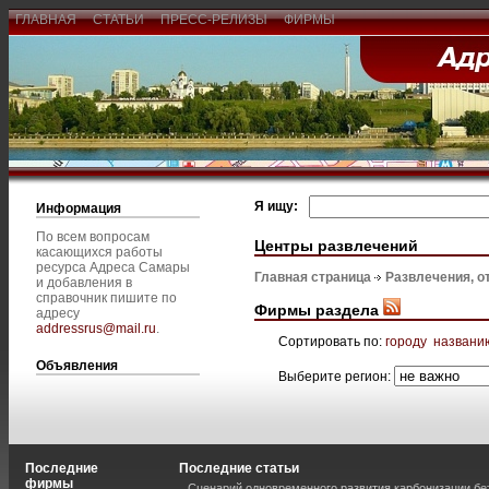
ГЛАВНАЯ
СТАТЬИ
ПРЕСС-РЕЛИЗЫ
ФИРМЫ
Я ищу:
Информация
По всем вопросам
Центры развлечений
касающихся работы
ресурса Адреса Самары
Главная страница
Развлечения, о
и добавления в
справочник пишите по
Фирмы раздела
адресу
addressrus@mail.ru
.
Сортировать по:
городу
названи
Объявления
Выберите регион:
Последние
Последние статьи
фирмы
Сценарий одновременного развития карбонизации бе