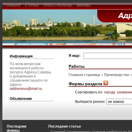
ГЛАВНАЯ
СТАТЬИ
ПРЕСС-РЕЛИЗЫ
ФИРМЫ
Я ищу:
Информация
По всем вопросам
Работы
касающихся работы
ресурса Адреса Самары
Главная страница
Производство
и добавления в
справочник пишите по
Фирмы раздела
адресу
addressrus@mail.ru
.
Сортировать по:
городу
названи
Объявления
Выберите регион:
Последние
Последние статьи
фирмы
Сценарий одновременного развития карбонизации бе