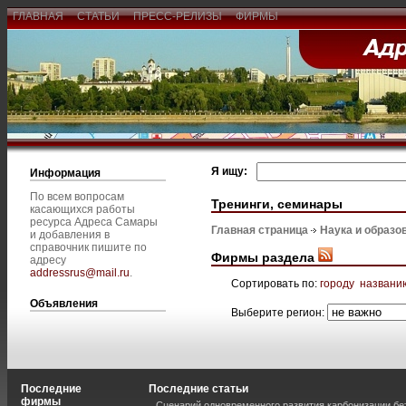
ГЛАВНАЯ
СТАТЬИ
ПРЕСС-РЕЛИЗЫ
ФИРМЫ
Я ищу:
Информация
По всем вопросам
Тренинги, семинары
касающихся работы
ресурса Адреса Самары
Главная страница
Наука и образо
и добавления в
справочник пишите по
Фирмы раздела
адресу
addressrus@mail.ru
.
Сортировать по:
городу
названи
Объявления
Выберите регион:
Последние
Последние статьи
фирмы
Сценарий одновременного развития карбонизации бе