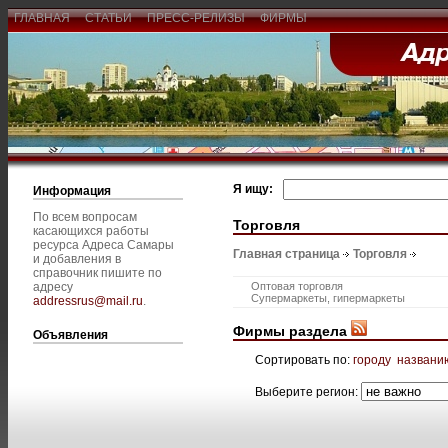
ГЛАВНАЯ
СТАТЬИ
ПРЕСС-РЕЛИЗЫ
ФИРМЫ
Я ищу:
Информация
По всем вопросам
Торговля
касающихся работы
ресурса Адреса Самары
Главная страница
Торговля
и добавления в
справочник пишите по
адресу
Оптовая торговля
Супермаркеты, гипермаркеты
addressrus@mail.ru
.
Фирмы раздела
Объявления
Сортировать по:
городу
названи
Выберите регион: