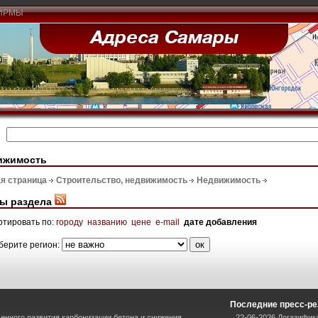
ИРМЫ
ижимость
я страница
Строительство, недвижимость
Недвижимость
ы раздела
ртировать по:
городу
названию
цене
e-mail
дате добавления
берите регион:
Последние пресс-р
енного развития карбонизации бетона и снижения
22-06-2026 Догазифик