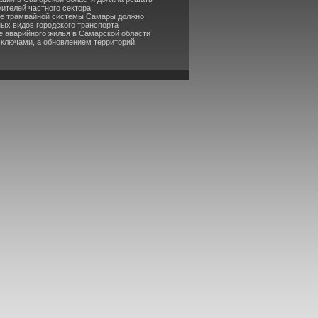
ителей частного сектора
ие трамвайной системы Самары должно
ных видов городского транспорта
е аварийного жилья в Самарской области
 ключами, а обновлением территорий