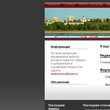
ГЛАВНАЯ
СТАТЬИ
ПРЕСС-РЕЛИЗЫ
Ф
Я ищу:
Информация
По всем вопросам
Недв
касающихся работы
ресурса Адреса Самары
Главна
и добавления в
справочник пишите по
Фирм
адресу
addressrus@mail.ru
.
Со
Объявления
Вы
Последние
Последние статьи
фирмы
Сценарий одноврем