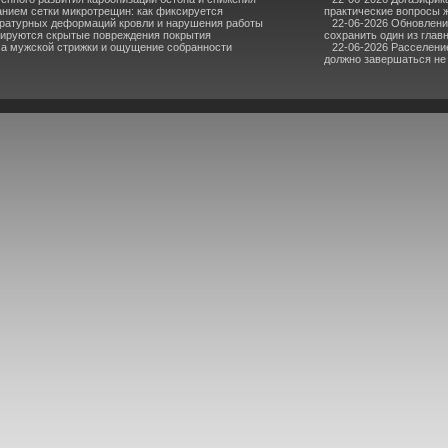
анием сетки микротрещин: как фиксируется
практические вопросы ж
атурных деформаций кровли и нарушения работы
22-06-2026 Обновлен
сируются скрытые повреждения покрытия
сохранить один из глав
а мужской стрижки и ощущение собранности
22-06-2026 Расселени
должно завершаться не