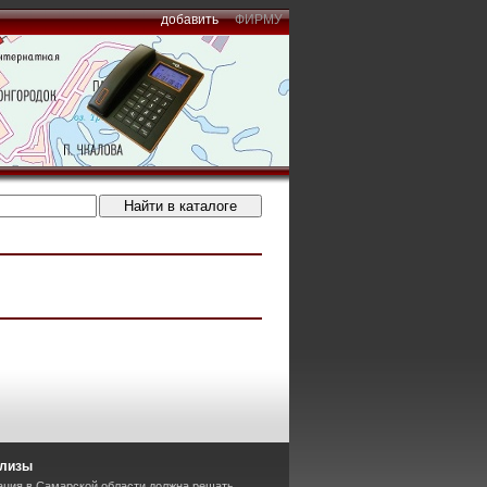
добавить
ФИРМУ
елизы
ация в Самарской области должна решать