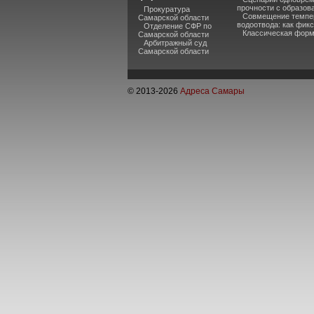
прочности с образов
Прокуратура
Совмещение темпер
Самарской области
водоотвода: как фик
Отделение СФР по
Классическая форм
Самарской области
Арбитражный суд
Самарской области
© 2013-
2026
Адреса Самары