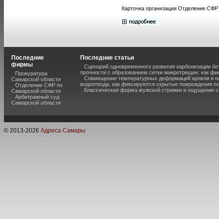
Карточка организации Отделение СФР 
Последние
Последние статьи
фирмы
Сценарий одновременного развития карбонизации бе
прочности с образованием сетки микротрещин: как фи
Прокуратура
Совмещение температурных деформаций кровли и н
Самарской области
водоотвода: как фиксируются скрытые повреждения п
Отделение СФР по
Классическая форма мужской стрижки и ощущение с
Самарской области
Арбитражный суд
Самарской области
© 2013-
2026
Адреса Самары