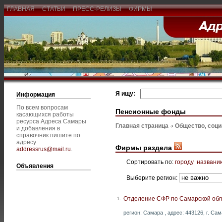
ГЛАВНАЯ
СТАТЬИ
ПРЕСС-РЕЛИЗЫ
ФИРМЫ
Я ищу:
Информация
По всем вопросам
Пенсионные фонды
касающихся работы
ресурса Адреса Самары
Главная страница
Общество, соц
и добавления в
справочник пишите по
адресу
Фирмы раздела
addressrus@mail.ru
.
Сортировать по:
городу
названи
Объявления
Выберите регион:
Отделение СФР по Самарской обл
1.
регион: Самара , адрес: 443126, г. Сам