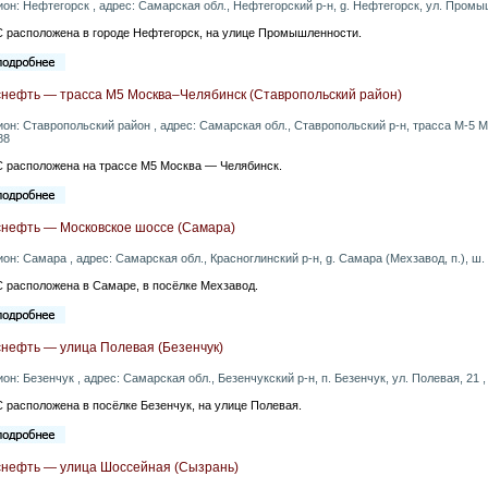
ион: Нефтегорск , адрес: Самарская обл., Нефтегорский р-н, g. Нефтегорск, ул. Промы
 расположена в городе Нефтегорск, на улице Промышленности.
снефть — трасса М5 Москва–Челябинск (Ставропольский район)
ион: Ставропольский район , адрес: Самарская обл., Ставропольский р-н, трасса М-5 М
88
 расположена на трассе М5 Москва — Челябинск.
снефть — Московское шоссе (Самара)
ион: Самара , адрес: Самарская обл., Красноглинский р-н, g. Самара (Мехзавод, п.), ш.
 расположена в Самаре, в посёлке Мехзавод.
снефть — улица Полевая (Безенчук)
ион: Безенчук , адрес: Самарская обл., Безенчукский р-н, п. Безенчук, ул. Полевая, 21 
 расположена в посёлке Безенчук, на улице Полевая.
снефть — улица Шоссейная (Сызрань)