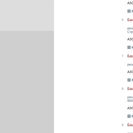
АЗС
Ба
6.
рег
Стр
АЗС
Ба
7.
рег
АЗС
Ба
8.
рег
800
АЗС
Ба
9.