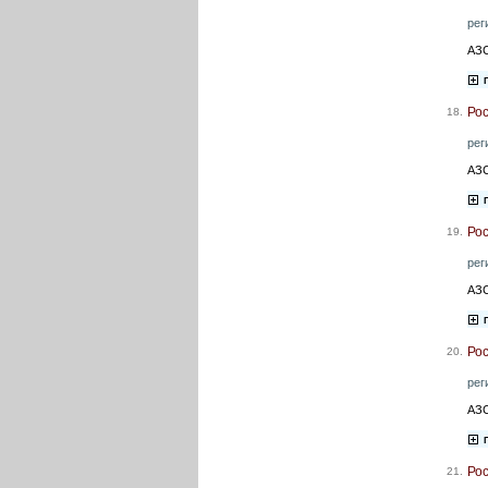
рег
АЗС
Ро
18.
рег
АЗС
Ро
19.
рег
АЗС
Ро
20.
рег
АЗС
Ро
21.