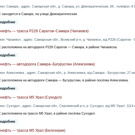
ион: Самара , адрес: Самарская обл., g. Самара, ул. Демократическая, 69 , телефон: 8 
 находится в Самаре, на улице Демократическая.
снефть — трасса Р226 Саратов–Самара (Чапаевск)
ион: Чапаевск , адрес: Самарская обл., Волжский р-н, g. Чапаевск, а/д Р226 (Саратов - 
 расположена на автодороге Р226 Саратов — Самара, в районе Чапаевска.
снефть — автодорога Самара–Бугуруслан (Алексеевка)
ион: Алексеевка , адрес: Самарская обл., p. Алексеевка, а/д Самара - Бугуруслан, 27 км
 расположена на автодороге Самара — Бугуруслан, в районе посёлка Алексеевка.
снефть — трасса М5 Урал (Суходол)
ион: Суходол , адрес: Самарская обл., Сергиевский р-н, p. Суходол, а/д М5 'Урал', 1114 
 расположена на трассе М5 Урал, в районе посёлка Суходол.
снефть — трасса М5 Урал (Белозерки)