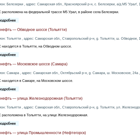
ион: Белозерки , адрес: Самарская обл., Красноярский р-н, с. Белозерки, а/д М5 'Урал',
 расположена на федеральной трассе М5 Урал, в районе села Белозерки.
снефть — Обводное шоссе (Тольятти)
ион: Тольятти , адрес: Самарская обл., Ставропольский р-н, g. Тольятти, ш. Обводное, 
 находится в Тольятти, на Обводном шоссе.
снефть — Московское шоссе (Самара)
ион: Самара , адрес: Самарская обл., Октябрьский р-н, g. Самара, ш. Московское, 24а 
 находится в Самаре, на Московском шоссе.
снефть — улица Железнодорожная (Тольятти)
ион: Тольятти , адрес: Самарская обл., Ставропольский р-н, g. Тольятти, ул. Железнодо
 расположена в Тольятти, на улице Железнодорожная.
снефть — улица Промышленности (Нефтегорск)