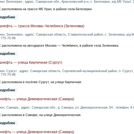
ион: Белозерки , адрес: Самарская обл., Красноярский р-н, с. Белозерки, а/д М5 'Урал', 
 расположена на трассе М5 Урал, в районе села Белозерки.
шнефть — трасса Москва–Челябинск (Зеленовка)
ион: Зеленовка , адрес: Самарская область, Ставропольский район, с. Зеленовка, а/д М
 775-75-88
 расположена на автодороге Москва — Челябинск, в районе села Зеленовка.
шнефть — улица Кирпичная (Сургут)
ион: Сургут , адрес: Самарская область, Сергиевский муниципальный район, п. Сургут,
 775-75-88
 расположена в посёлке Сургут, на улице Кирпичная.
снефть — улица Демократическая (Самара)
ион: Самара , адрес: Самарская обл., g. Самара, ул. Демократическая, 54 , телефон: 8 
 расположена в Самаре, на улице Демократическая.
снефть — улица Демократическая (Самара)