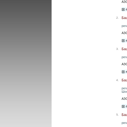
АЗС
Ба
2.
рег
АЗС
Ба
3.
рег
АЗС
Ба
4.
рег
Шос
АЗС
Ба
5.
рег