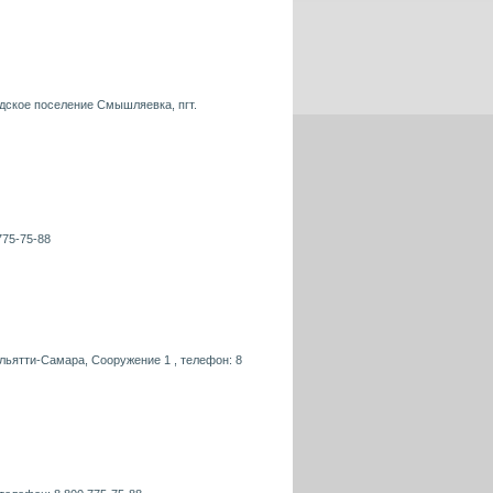
одское поселение Смышляевка, пгт.
775-75-88
ольятти-Самара, Сооружение 1 , телефон: 8