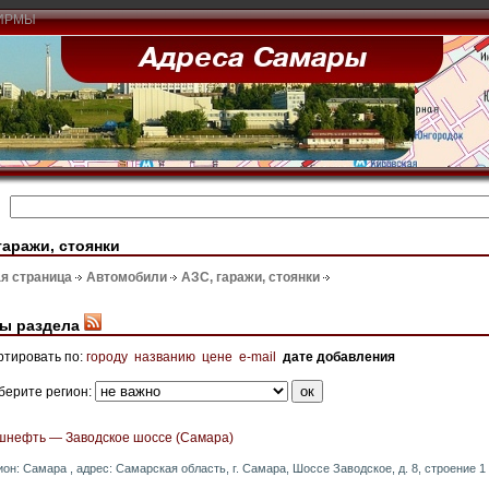
ИРМЫ
гаражи, стоянки
я страница
Автомобили
АЗС, гаражи, стоянки
ы раздела
ртировать по:
городу
названию
цене
e-mail
дате добавления
берите регион:
шнефть — Заводское шоссе (Самара)
ион: Самара , адрес: Самарская область, г. Самара, Шоссе Заводское, д. 8, строение 1 