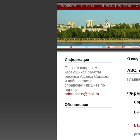
ГЛАВНАЯ
СТАТЬИ
ПРЕСС-РЕЛИЗЫ
Ф
Я ищу:
Информация
По всем вопросам
АЗС, 
касающихся работы
ресурса Адреса Самары
Главна
и добавления в
справочник пишите по
адресу
Фирм
addressrus@mail.ru
.
Со
Объявления
Вы
Ба
1.
рег