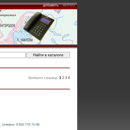
добавить
ФИРМУ
1
2
3
4
Выберите страницу:
, телефон: 8 800 775-75-88