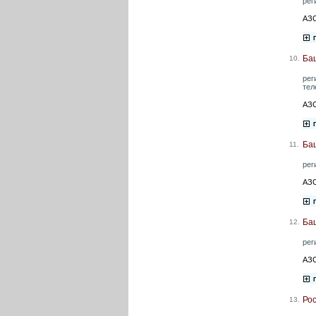
рег
АЗС
Ба
10.
рег
тел
АЗС
Ба
11.
рег
АЗС
Ба
12.
рег
АЗС
Ро
13.