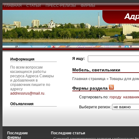
ГЛАВНАЯ
СТАТЬИ
ПРЕСС-РЕЛИЗЫ
ФИРМЫ
Я ищу:
Информация
По всем вопросам
Мебель, светильники
касающихся работы
ресурса Адреса Самары
Главная страница
Товары для дом
и добавления в
справочник пишите по
Фирмы раздела
адресу
addressrus@mail.ru
.
Сортировать по:
городу
названи
Объявления
Выберите регион:
Последние
Последние статьи
фирмы
Сценарий одновременного развития карбонизации бе