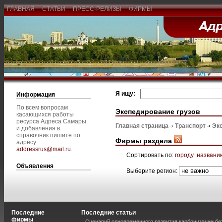
ГЛАВНАЯ
СТАТЬИ
ПРЕСС-РЕЛИЗЫ
ФИРМЫ
Я ищу:
Информация
По всем вопросам
Экспедирование грузов
касающихся работы
ресурса Адреса Самары
Главная страница
Транспорт
Эк
и добавления в
справочник пишите по
Фирмы раздела
адресу
addressrus@mail.ru
.
Сортировать по:
городу
названи
Объявления
Выберите регион:
Последние
Последние статьи
фирмы
Сценарий одновременного развития карбонизации бе