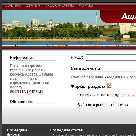
ГЛАВНАЯ
СТАТЬИ
ПРЕСС-РЕЛИЗЫ
ФИРМЫ
Я ищу:
Информация
По всем вопросам
Специалисты
касающихся работы
ресурса Адреса Самары
Главная страница
Медицина и зд
и добавления в
справочник пишите по
Фирмы раздела
адресу
addressrus@mail.ru
.
Сортировать по:
городу
названи
Объявления
Выберите регион:
Последние
Последние статьи
фирмы
Сценарий одновременного развития карбонизации бе