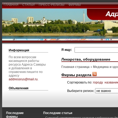
ГЛАВНАЯ
СТАТЬИ
ПРЕСС-РЕЛИЗЫ
ФИРМЫ
Я ищу:
Информация
По всем вопросам
Лекарства, оборудование
касающихся работы
ресурса Адреса Самары
Главная страница
Медицина и зд
и добавления в
справочник пишите по
Фирмы раздела
адресу
addressrus@mail.ru
.
Сортировать по:
городу
названи
Объявления
Выберите регион:
Последние
Последние статьи
фирмы
Сценарий одновременного развития карбонизации бе