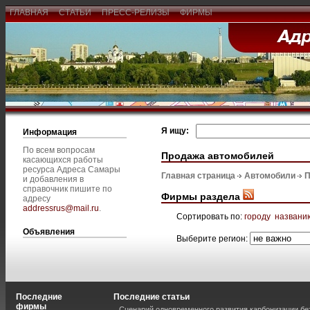
ГЛАВНАЯ
СТАТЬИ
ПРЕСС-РЕЛИЗЫ
ФИРМЫ
Я ищу:
Информация
По всем вопросам
Продажа автомобилей
касающихся работы
ресурса Адреса Самары
Главная страница
Автомобили
П
и добавления в
справочник пишите по
Фирмы раздела
адресу
addressrus@mail.ru
.
Сортировать по:
городу
названи
Объявления
Выберите регион:
Последние
Последние статьи
фирмы
Сценарий одновременного развития карбонизации бе